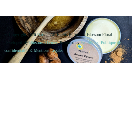
© Copyright 2026
Natur'
. All Rights Reserved.
Blossom Floral |
Developed By
Blossom Themes
. Powered by
WordPress
.
Politique de
confidentialité & Mentions Légales