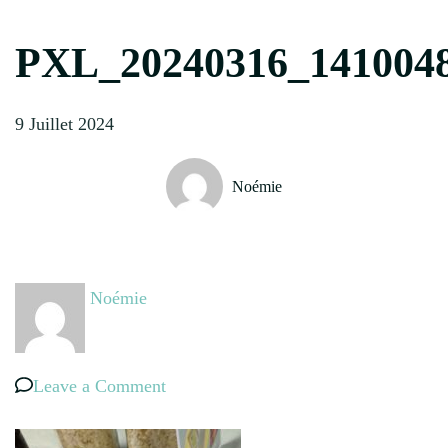
PXL_20240316_141004
9 Juillet 2024
Noémie
Noémie
on
Leave a Comment
PXL_20240316_141004882.MP