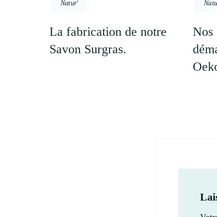
Natur'
Natu
La fabrication de notre
Nos 
Savon Surgras.
déma
Oeko
Lai
Votr