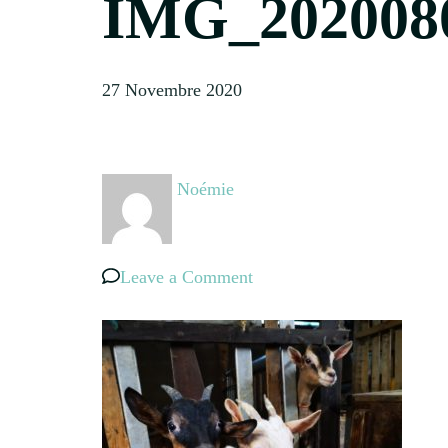
IMG_202008
27 Novembre 2020
Noémie
on
Leave a Comment
IMG_20200803_143824