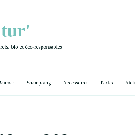
tur'
els, bio et éco-responsables
Baumes
Shampoing
Accessoires
Packs
Atel