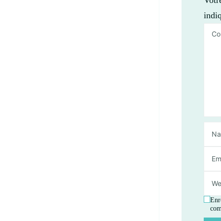
indi
Enr
com