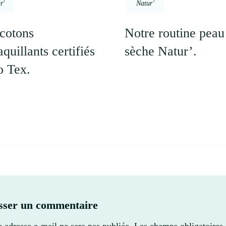
r'
Natur'
cotons
Notre routine peau
quillants certifiés
sèche Natur’.
 Tex.
sser un commentaire
e adresse e-mail ne sera pas publiée.
Les champs obligatoires 