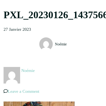
PXL_20230126_143756
27 Janvier 2023
Noémie
Noémie
on
Leave a Comment
PXL_20230126_143756669~4