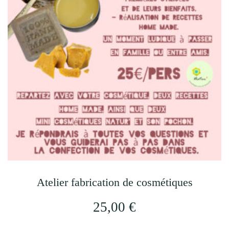
Les
options
peuvent
être
choisies
sur
la
page
du
produit
Atelier fabrication de cosmétiques
25,00
€