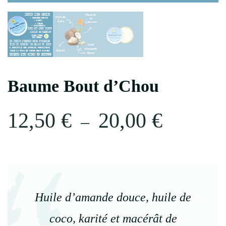
Baume Bout d’Chou
Plage
12,50
€
20,00
€
–
de
prix :
Huile d’amande douce, huile de
12,50 €
coco, karité et macérât de