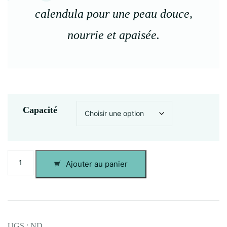
à
calendula pour une peau douce,
nourrie et apaisée.
20,00 €
Capacité
quantité
Ajouter au panier
de
Baume
Bout
d'Chou
UGS :
ND