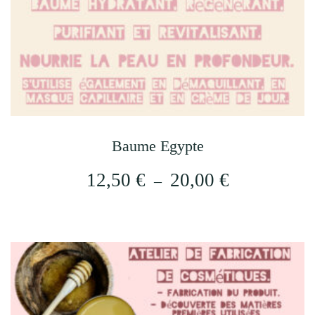
Baume Egypte
Plage
12,50
€
20,00
€
–
de
Ce
prix :
produit
12,50 €
a
plusieurs
à
variations.
20,00 €