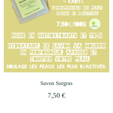
options
peuvent
être
choisies
sur
la
page
du
produit
Savon Surgras
7,50
€