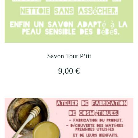
la
page
du
produit
Savon Tout P’tit
9,00
€