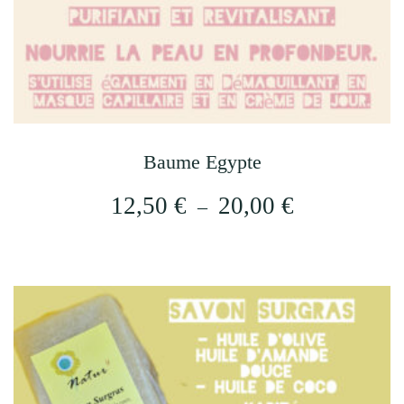
Baume Egypte
Plage
12,50
€
20,00
€
–
de
Ce
prix :
produit
12,50 €
a
plusieurs
à
variations.
20,00 €
Les