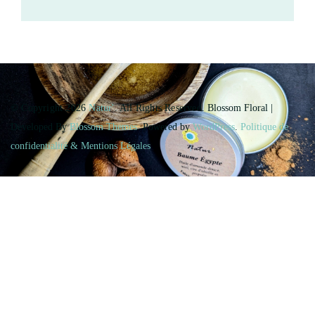
© Copyright 2026
Natur'
. All Rights Reserved.
Blossom Floral |
Developed By
Blossom Themes
. Powered by
WordPress
.
Politique de
confidentialité & Mentions Légales