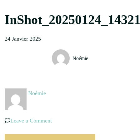
InShot_20250124_1432
24 Janvier 2025
Noémie
Noémie
on
Leave a Comment
InShot_20250124_143210835