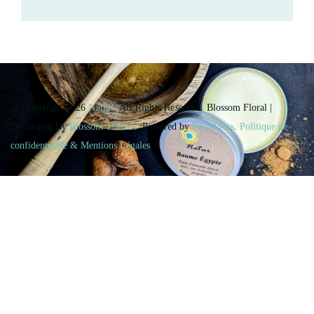
© Copyright 2026
Natur'
. All Rights Reserved.
Blossom Floral |
Developed By
Blossom Themes
. Powered by
WordPress
.
Politique de
confidentialité & Mentions Légales