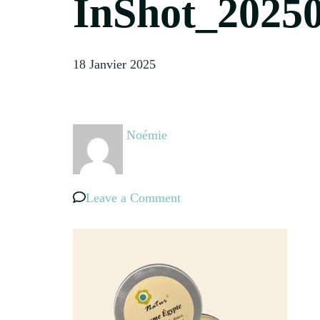
InShot_2025
18 Janvier 2025
Noémie
on
Leave a Comment
InShot_20250118_152842