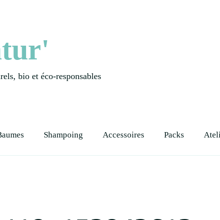
tur'
els, bio et éco-responsables
Baumes
Shampoing
Accessoires
Packs
Atel