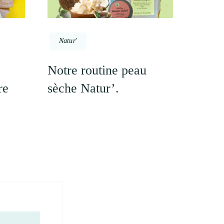
Natur'
à
Notre routine peau
re
sèche Natur’.