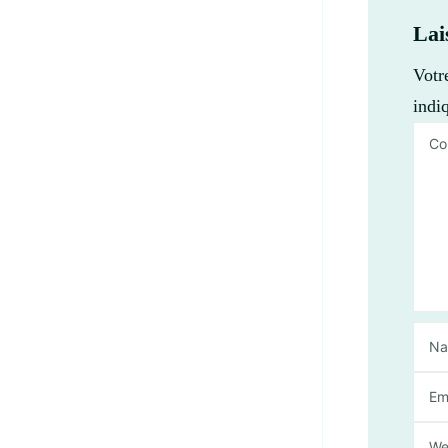
Lai
Votr
indi