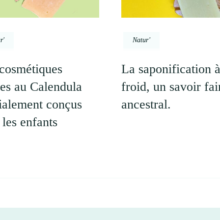
r'
Natur'
cosmétiques
La saponification 
des au Calendula
froid, un savoir fai
ialement conçus
ancestral.
 les enfants