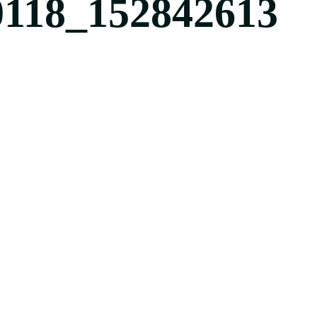
0118_152842613
613