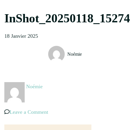
InShot_20250118_1527
18 Janvier 2025
Noémie
Noémie
on
Leave a Comment
InShot_20250118_152743015