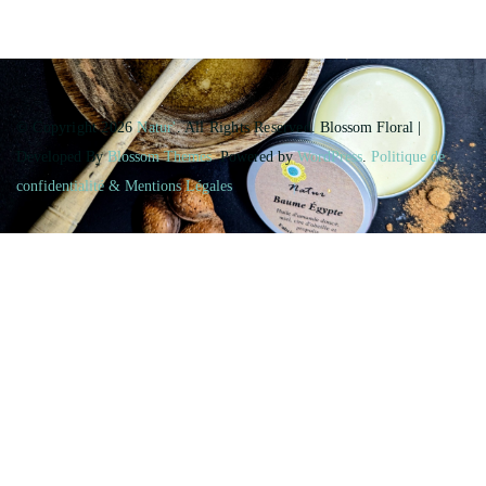
© Copyright 2026
Natur'
. All Rights Reserved.
Blossom Floral |
Developed By
Blossom Themes
. Powered by
WordPress
.
Politique de
confidentialité & Mentions Légales