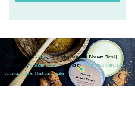
© Copyright 2026
Natur'
. All Rights Reserved.
Blossom Floral |
Developed By
Blossom Themes
. Powered by
WordPress
.
Politique de
confidentialité & Mentions Légales