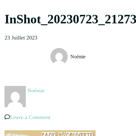
InShot_20230723_2127
23 Juillet 2023
Noémie
Noémie
on
Leave a Comment
InShot_20230723_212738058