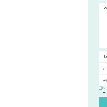
Enr
com