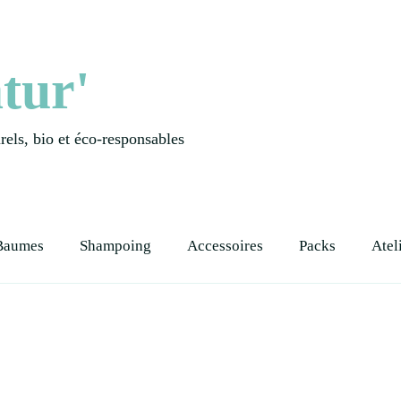
tur'
els, bio et éco-responsables
Baumes
Shampoing
Accessoires
Packs
Atel