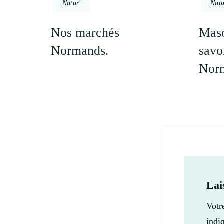
Natur'
Natu
Nos marchés
Masq
Normands.
savo
Nor
Lai
Votr
indi