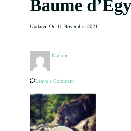
Baume d’Égy
Updated On
11 Novembre 2021
Noémie
on
Leave a Comment
Baume
d’Égypte
Natur’