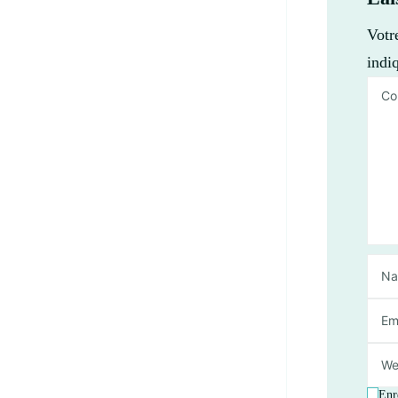
Votr
indi
Enr