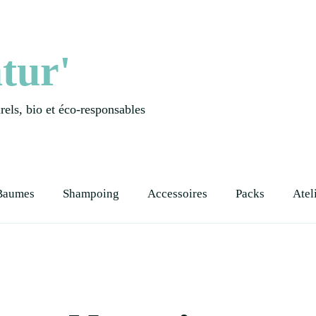
tur'
els, bio et éco-responsables
Baumes
Shampoing
Accessoires
Packs
Atel