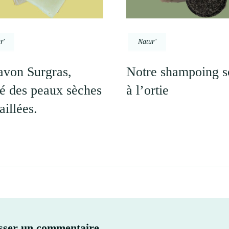
r'
Natur'
avon Surgras,
Notre shampoing s
lié des peaux sèches
à l’ortie
raillées.
sser un commentaire