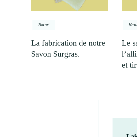
Natur'
Natu
La fabrication de notre
Le s
Savon Surgras.
l’al
et ti
Lai