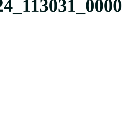
24_113031_0000
000