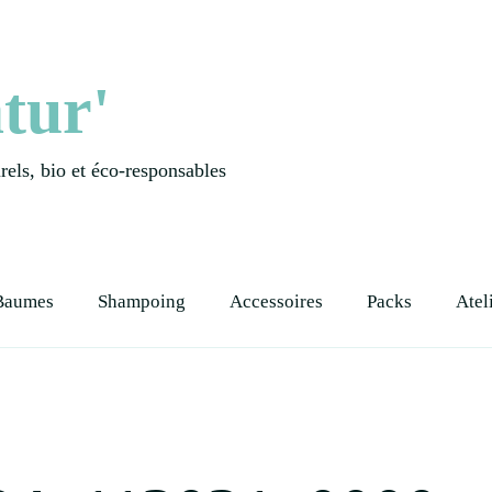
tur'
els, bio et éco-responsables
Baumes
Shampoing
Accessoires
Packs
Atel