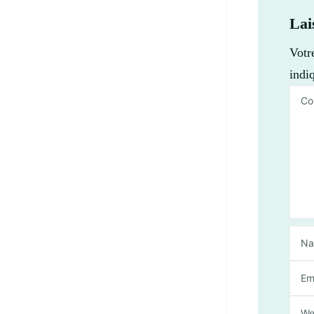
Lai
Votr
indi