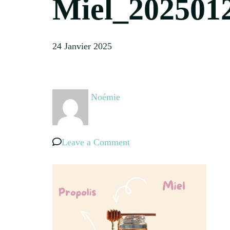
Miel_202501
24 Janvier 2025
Noémie
on
Leave a Comment
Miel_20250124_113031_0