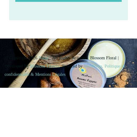
© Copyright 2026
Natur'
. All Rights Reserved.
Blossom Floral |
Developed By
Blossom Themes
. Powered by
WordPress
.
Politique de
confidentialité & Mentions Légales