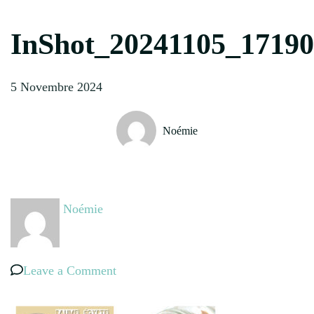
InShot_20241105_1719
5 Novembre 2024
Noémie
Noémie
on
Leave a Comment
InShot_20241105_171903675