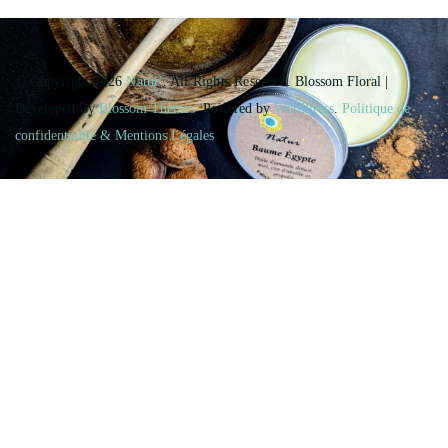
© Copyright 2026
Natur'
. All Rights Reserved.
Blossom Floral |
Developed By
Blossom Themes
. Powered by
WordPress
.
Politique de
confidentialité & Mentions Légales