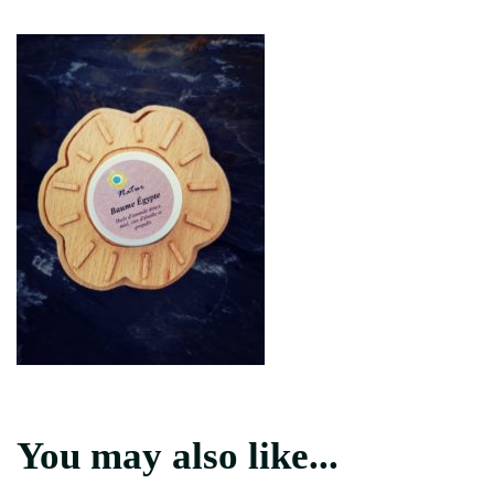
Baume
d’Égypte
Natur’
You may also like...