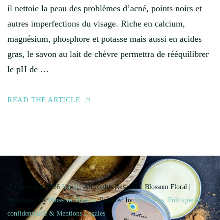
il nettoie la peau des problèmes d’acné, points noirs et
autres imperfections du visage. Riche en calcium,
magnésium, phosphore et potasse mais aussi en acides
gras, le savon au lait de chèvre permettra de rééquilibrer
le pH de …
READ THE ARTICLE
© Copyright 2026
Natur'
. All Rights Reserved.
Blossom Floral |
Developed By
Blossom Themes
. Powered by
WordPress
.
Politique de
confidentialité & Mentions Légales