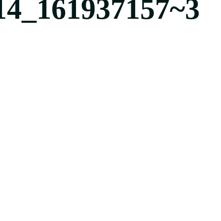
4_161937157~3
7~3