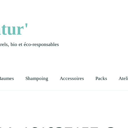
tur'
els, bio et éco-responsables
Baumes
Shampoing
Accessoires
Packs
Atel