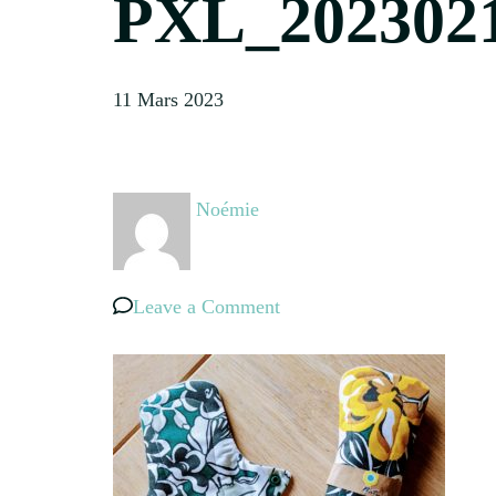
PXL_2023021
11 Mars 2023
Noémie
on
Leave a Comment
PXL_20230214_16193715