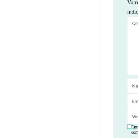
Votr
indi
Enr
com