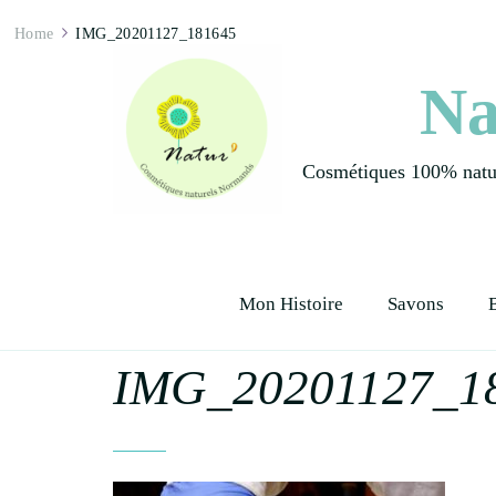
Home
IMG_20201127_181645
Na
Cosmétiques 100% natur
Mon Histoire
Savons
IMG_20201127_1