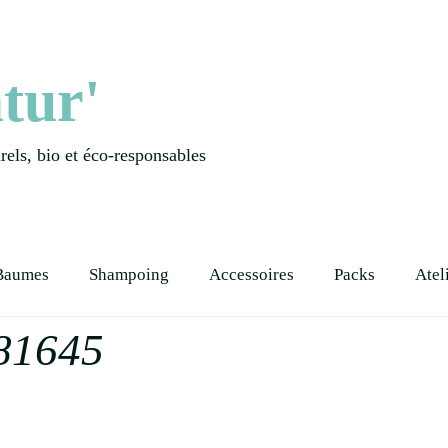
tur'
els, bio et éco-responsables
Baumes
Shampoing
Accessoires
Packs
Atel
81645