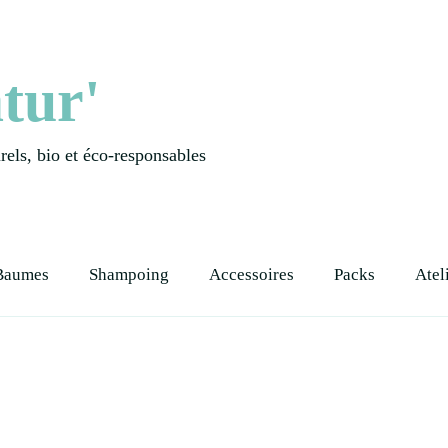
tur'
els, bio et éco-responsables
Baumes
Shampoing
Accessoires
Packs
Atel