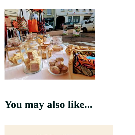
PXL_20230619_0651519252-
1
You may also like...