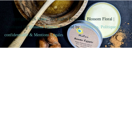
© Copyright 2026
Natur'
. All Rights Reserved.
Blossom Floral |
Developed By
Blossom Themes
. Powered by
WordPress
.
Politique de
confidentialité & Mentions Légales