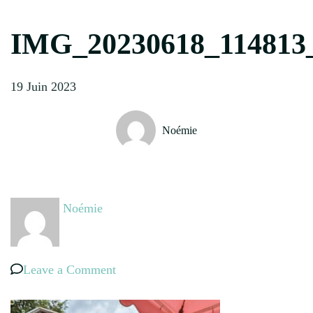
IMG_20230618_114813
19 Juin 2023
Noémie
Noémie
on
Leave a Comment
IMG_20230618_114813_734