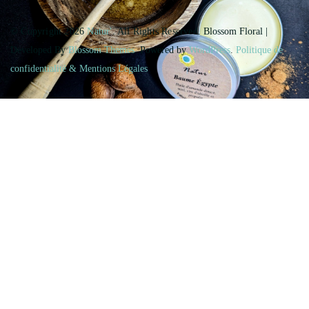
© Copyright 2026
Natur'
. All Rights Reserved.
Blossom Floral |
Developed By
Blossom Themes
. Powered by
WordPress
.
Politique de
confidentialité & Mentions Légales