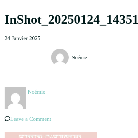
InShot_20250124_1435
24 Janvier 2025
Noémie
Noémie
on
Leave a Comment
InShot_20250124_143513097