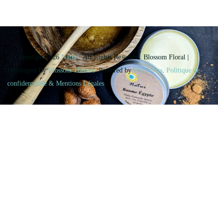
© Copyright 2026
Natur'
. All Rights Reserved.
Blossom Floral |
Developed By
Blossom Themes
. Powered by
WordPress
.
Politique de
confidentialité & Mentions Légales