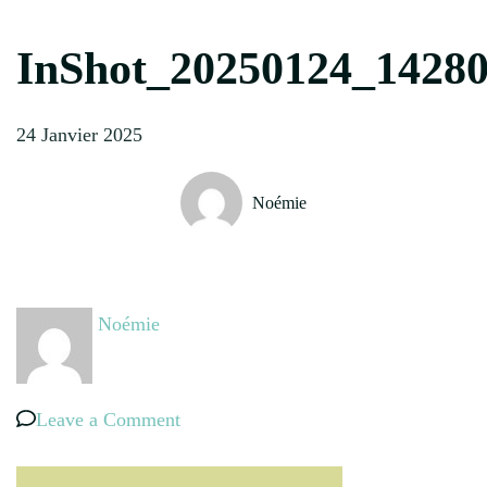
InShot_20250124_1428
24 Janvier 2025
Noémie
Noémie
on
Leave a Comment
InShot_20250124_142804918