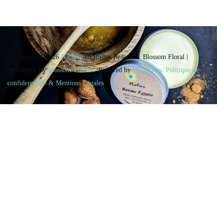
© Copyright 2026
Natur'
. All Rights Reserved.
Blossom Floral |
Developed By
Blossom Themes
. Powered by
WordPress
.
Politique de
confidentialité & Mentions Légales