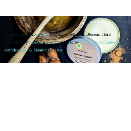
© Copyright 2026
Natur'
. All Rights Reserved.
Blossom Floral |
Developed By
Blossom Themes
. Powered by
WordPress
.
Politique de
confidentialité & Mentions Légales