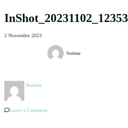
InShot_20231102_1235
2 Novembre 2023
Noémie
Noémie
on
Leave a Comment
InShot_20231102_123539478