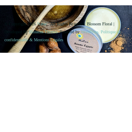
© Copyright 2026
Natur'
. All Rights Reserved.
Blossom Floral |
Developed By
Blossom Themes
. Powered by
WordPress
.
Politique de
confidentialité & Mentions Légales