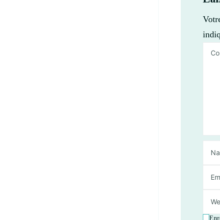
Votr
indi
Enr