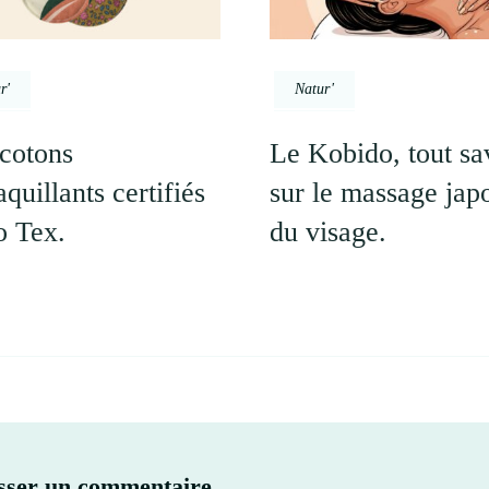
r'
Natur'
cotons
Le Kobido, tout sa
quillants certifiés
sur le massage jap
 Tex.
du visage.
sser un commentaire