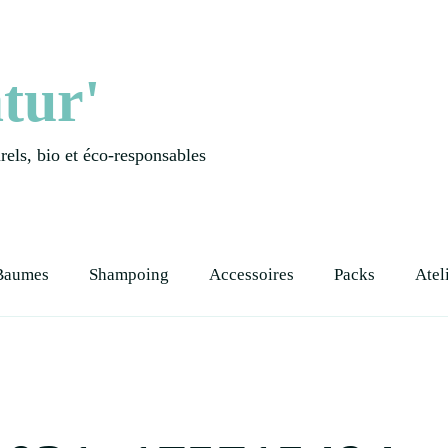
tur'
els, bio et éco-responsables
Baumes
Shampoing
Accessoires
Packs
Atel