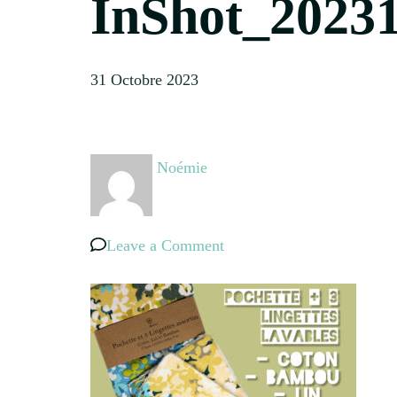
InShot_2023
31 Octobre 2023
Noémie
on
Leave a Comment
InShot_20231031_175715