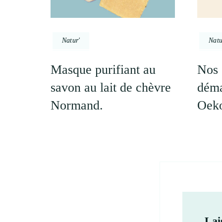
Natur'
Natu
Masque purifiant au
Nos 
savon au lait de chèvre
déma
Normand.
Oeko
Lai