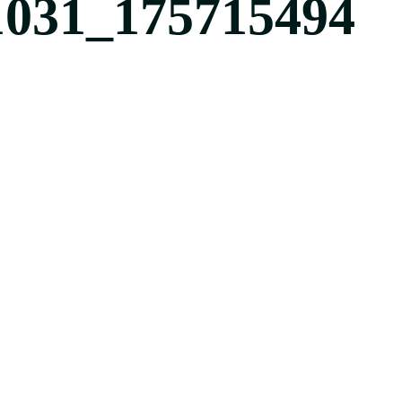
1031_175715494
494