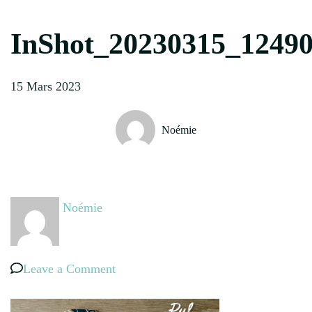
InShot_20230315_1249
15 Mars 2023
Noémie
Noémie
on
Leave a Comment
InShot_20230315_124900126