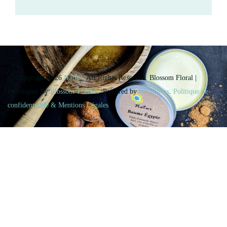
© Copyright 2026
Natur'
. All Rights Reserved.
Blossom Floral |
Developed By
Blossom Themes
. Powered by
WordPress
.
Politique de
confidentialité & Mentions Légales