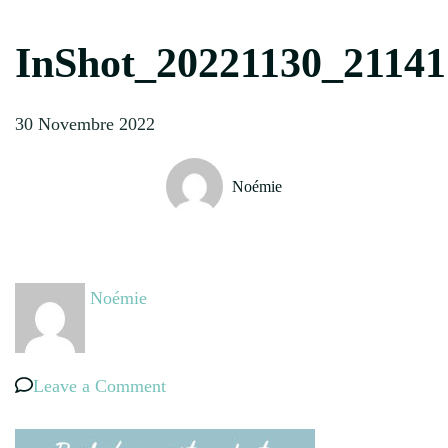
InShot_20221130_21141
30 Novembre 2022
Noémie
Noémie
on
Leave a Comment
InShot_20221130_211417107