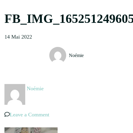
FB_IMG_16525124960
14 Mai 2022
Noémie
Noémie
on
Leave a Comment
FB_IMG_1652512496055