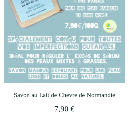
options
peuvent
être
choisies
sur
la
page
du
produit
Savon au Lait de Chèvre de Normandie
7,90
€