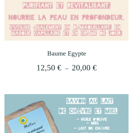
Baume Egypte
Plage
12,50
€
20,00
€
–
de
Ce
prix :
produit
12,50 €
a
plusieurs
à
variations.
20,00 €
Les