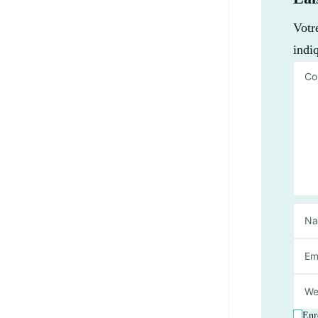
Votr
indi
Enr