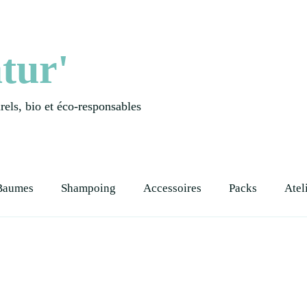
tur'
els, bio et éco-responsables
Baumes
Shampoing
Accessoires
Packs
Atel