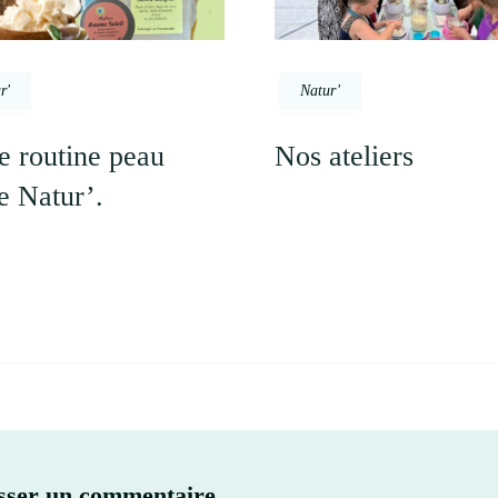
r'
Natur'
e routine peau
Nos ateliers
e Natur’.
sser un commentaire