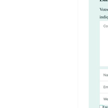
Votr
indi
Enr