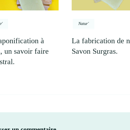
r'
Natur'
aponification à
La fabrication de n
, un savoir faire
Savon Surgras.
stral.
sser un commentaire