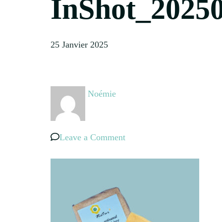
InShot_2025
25 Janvier 2025
Noémie
on
Leave a Comment
InShot_20250125_155142