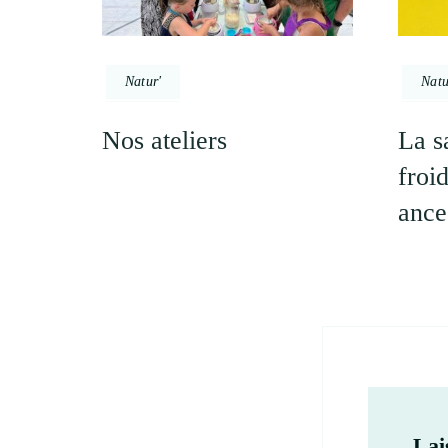
Natur'
Natu
Nos ateliers
La s
froid
ance
Lai