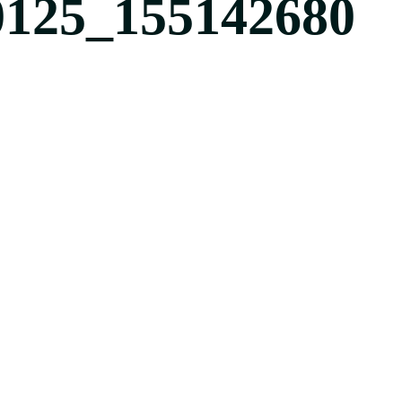
0125_155142680
680