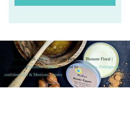
© Copyright 2026
Natur'
. All Rights Reserved.
Blossom Floral |
Developed By
Blossom Themes
. Powered by
WordPress
.
Politique de
confidentialité & Mentions Légales