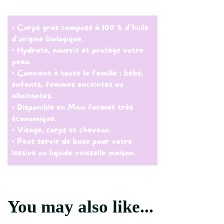
Votre
texte
de
paragraphe_20250124_082349_0000
You may also like...