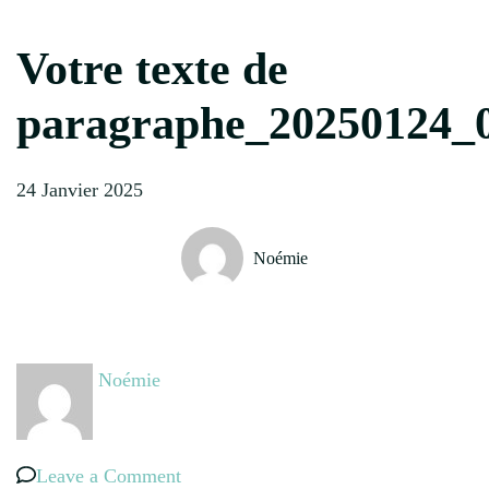
Votre texte de
paragraphe_20250124_
24 Janvier 2025
Noémie
Noémie
on
Leave a Comment