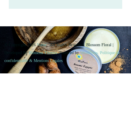
© Copyright 2026
Natur'
. All Rights Reserved.
Blossom Floral |
Developed By
Blossom Themes
. Powered by
WordPress
.
Politique de
confidentialité & Mentions Légales