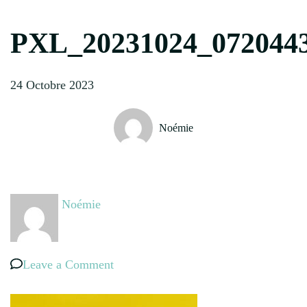
PXL_20231024_072044
24 Octobre 2023
Noémie
Noémie
on
Leave a Comment
PXL_20231024_072044318~2