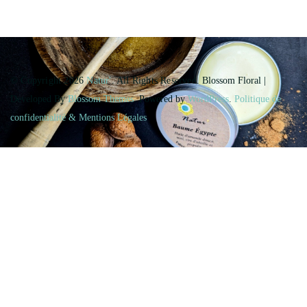
© Copyright 2026
Natur'
. All Rights Reserved.
Blossom Floral |
Developed By
Blossom Themes
. Powered by
WordPress
.
Politique de
confidentialité & Mentions Légales