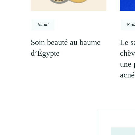
Natur'
Natu
Soin beauté au baume
Le s
d’Égypte
chèv
une 
acné